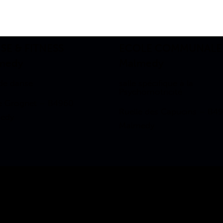
SE & FITNESS
ECOLE COMMUNALE
medy
Malmedy
 de danse
salle spécifique à la
Psychomotricité
e Grognet – B4960
Ruelle des Capucins – B4
edy
Malmedy
Secrétariat technique
edy.be
Mme Wastiau 0496/ 46 03 86 – sabin