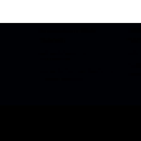
Gymnastique Club
DAN
Malmedy
Mal
salle spécifique à la
salle
Gymnastique,
Ruell
Avenue du Pont de Warche 11a
Malm
– B4960 Malmedy
Secrétariat général
Mme Hubert 0474/ 73 67 52 – secretariat@gymclubmalm