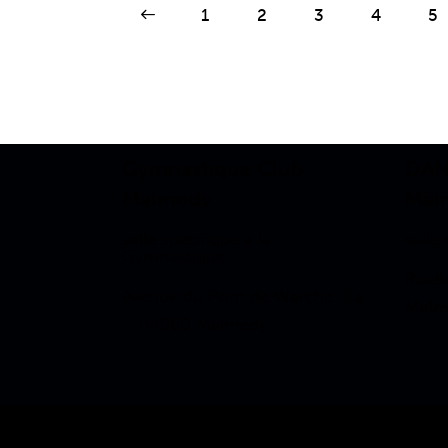
<
1
2
3
4
>
5
Gymnastique Club
DAN
Malmedy
Mal
salle spécifique à la
salle
Gymnastique,
Ruell
Avenue du Pont de Warche 11a
Malm
– B4960 Malmedy
Secrétariat général