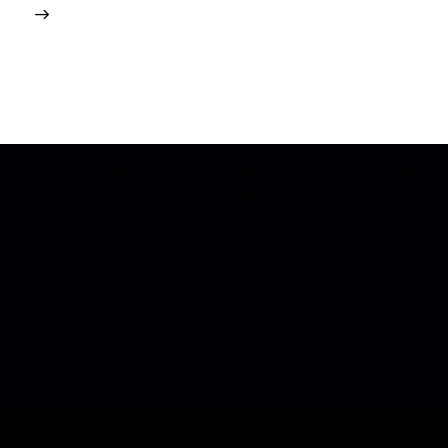
SE & FITNESS
ECOLE COMMUNALE
medy
Malmedy
 de danse
salle spécifique à la
Psychomotricité
e Grognet – B4960
Ruelle des Capucins – B4
edy
Malmedy
Secrétariat technique