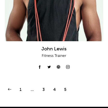
John Lewis
Fitness Trainer
1
…
3
4
5