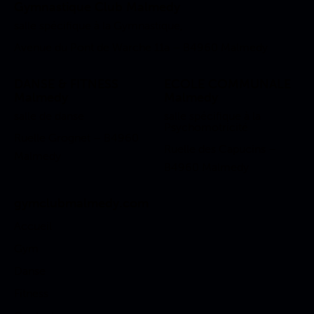
Gymnastique Club Malmedy
salle spécifique à la Gymnastique,
Avenue du Pont de Warche 11a – B4960 Malmedy
DANSE & FITNESS
ECOLE COMMUNALE
Malmedy
Malmedy
salle de danse
salle spécifique à la
Psychomotricité
Ruelle Grognet – B4960
Ruelle des Capucins –
Malmedy
B4960 Malmedy
gymclubmalmedy.com
Accueil
Gym
Danse
Fitness